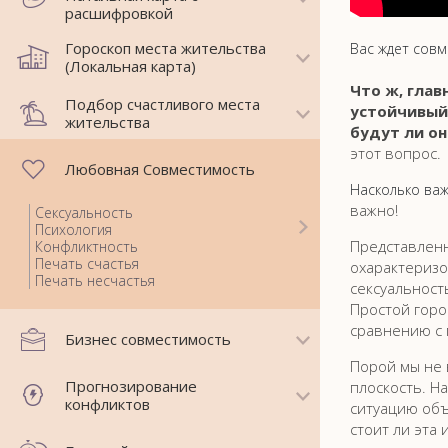
расшифровкой
Гороскоп места жительства
Вас ждет совм
(Локальная карта)
Что ж, глав
Подбор счастливого места
устойчивый 
жительства
будут ли он
этот вопрос.
Любовная Совместимость
Насколько ва
важно!
Сексуальность
Психология
Представленн
Конфликтность
Печать счастья
охарактериз
Печать несчастья
сексуальность
Простой горо
сравнению с 
Бизнес совместимость
Порой мы не 
Прогнозирование
плоскость. Н
конфликтов
ситуацию объ
стоит ли эта 