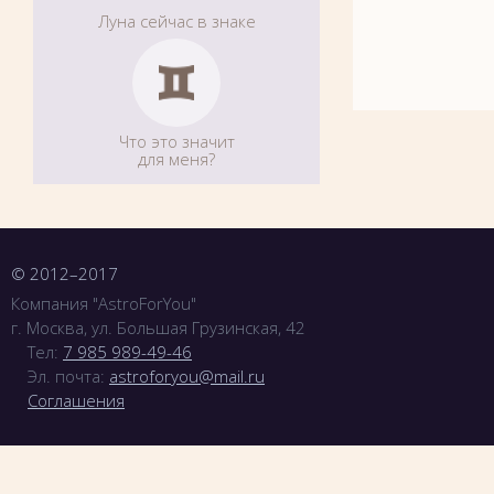
Луна сейчас в знаке
Что это значит
для меня?
© 2012–2017
Компания "AstroForYou"
г.
Москва
,
ул. Большая Грузинская, 42
Тел:
7 985 989-49-46
Эл. почта:
astroforyou@mail.ru
Соглашения