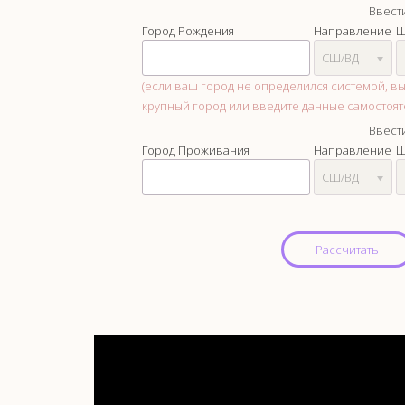
Ввест
Город Рождения
Направление
Ш
СШ/ВД
(если ваш город не определился системой, 
крупный город или введите данные самостоят
Ввест
Город Проживания
Направление
Ш
СШ/ВД