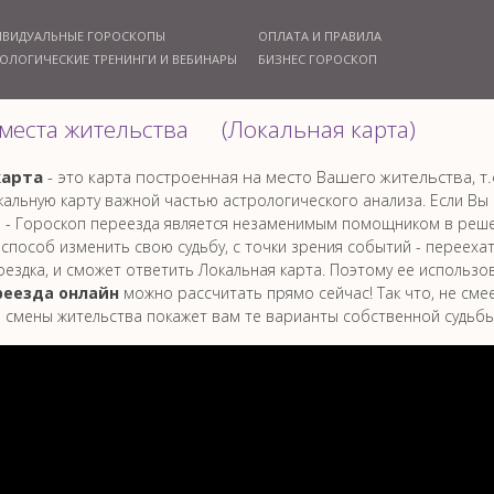
ИВИДУАЛЬНЫЕ ГОРОСКОПЫ
ОПЛАТА И ПРАВИЛА
ОЛОГИЧЕСКИЕ ТРЕНИНГИ И ВЕБИНАРЫ
БИЗНЕС ГОРОСКОП
 места жительства (Локальная карта)
карта
- это карта построенная на место Вашего жительства, т.
кальную карту важной частью астрологического анализа. Если Вы
 - Гороскоп переезда является незаменимым помощником в решен
способ изменить свою судьбу, с точки зрения событий - перееха
оездка, и сможет ответить Локальная карта. Поэтому ее использ
реезда онлайн
можно рассчитать прямо сейчас! Так что, не сме
 смены жительства покажет вам те варианты собственной судьбы,