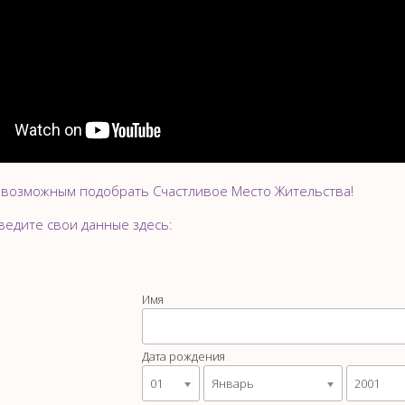
 возможным подобрать Счастливое Место Жительства!
введите свои данные здесь:
Имя
Дата рождения
01
Январь
2001