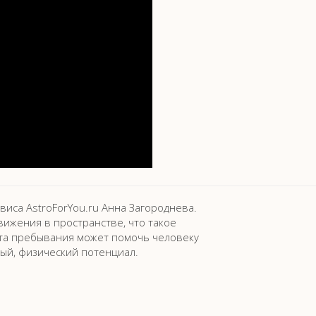
виса AstroForYou.ru Анна Загороднева.
вижения в пространстве, что такое
та пребывания может помочь человеку
ый, физический потенциал.