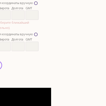
и координаты вручную
ирота
Долгота
GMT
выберите ближайший
ельно).
и координаты вручную
ирота
Долгота
GMT